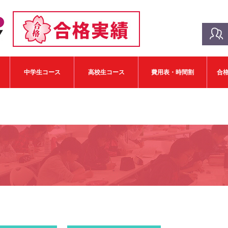
中学生コース
高校生コース
費用表・時間割
合