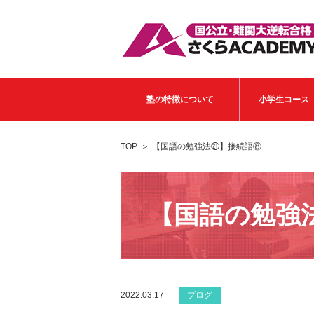
塾の特徴について
小学生コース
TOP
【国語の勉強法㉑】接続語⑧
【国語の勉強
2022.03.17
ブログ