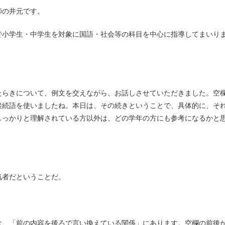
師の井元です。
で小学生・中学生を対象に国語・社会等の科目を中心に指導してまいり
。
たらきについて、例文を交えながら、お話しさせていただきました。空
接続語を使いましたね。本日は、その続きということで、具体的に、そ
しっかりと理解されている方以外は、どの学年の方にも参考になるかと
者だということだ。
は、「前の内容を後ろで言い換えている関係」にあります。空欄の前後