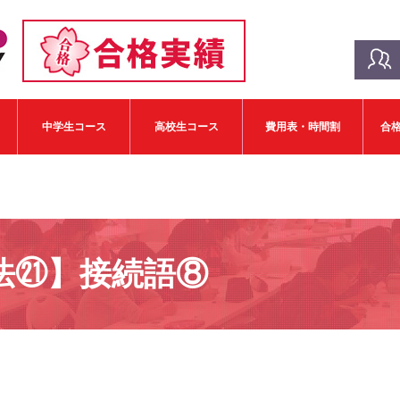
中学生コース
高校生コース
費用表・時間割
合
法㉑】接続語⑧