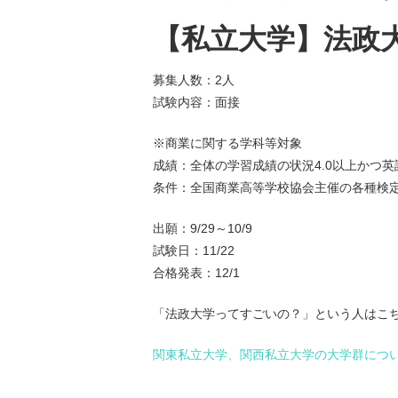
【私立大学】法政
募集人数：2人
試験内容：面接
※商業に関する学科等対象
成績：全体の学習成績の状況4.0以上かつ英
条件：全国商業高等学校協会主催の各種検定
出願：9/29～10/9
試験日：11/22
合格発表：12/1
「法政大学ってすごいの？」という人はこ
関東私立大学、関西私立大学の大学群につ